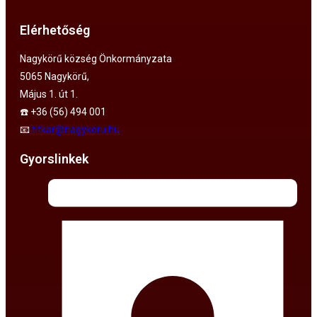
Elérhetőség
Nagykörű község Önkormányzata
5065 Nagykörű,
Május 1. út 1.
☎️ +36 (56) 494 001
📧
titkar@nagykoru.hu
Gyorslinkek