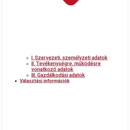
I. Szervezeti, személyzeti adatok
II. Tevékenységre, működésre
vonatkozó adatok
III. Gazdálkodási adatok
Választási információk