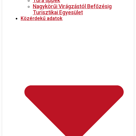
Túra tippek
Nagykörűi Virágzástól Befőzésig
Turisztikai Egyesület
Közérdekű adatok