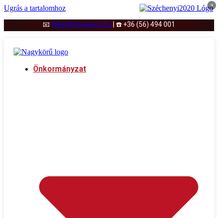
×
Ugrás a tartalomhoz
📧
titkar@nagykoru.hu
|
☎️
+36 (56) 494 001
Önkormányzat