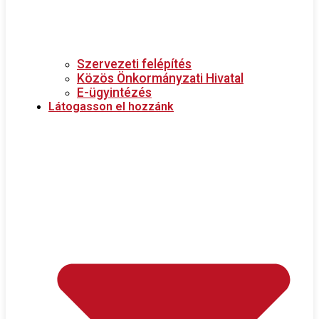
Szervezeti felépítés
Közös Önkormányzati Hivatal
E-ügyintézés
Látogasson el hozzánk