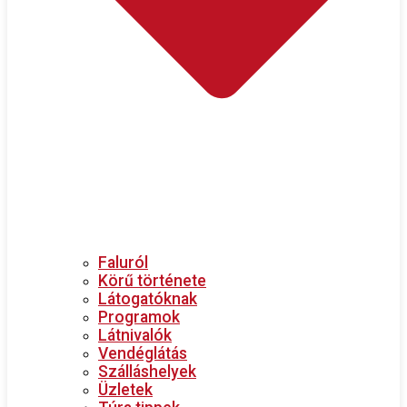
Faluról
Körű története
Látogatóknak
Programok
Látnivalók
Vendéglátás
Szálláshelyek
Üzletek