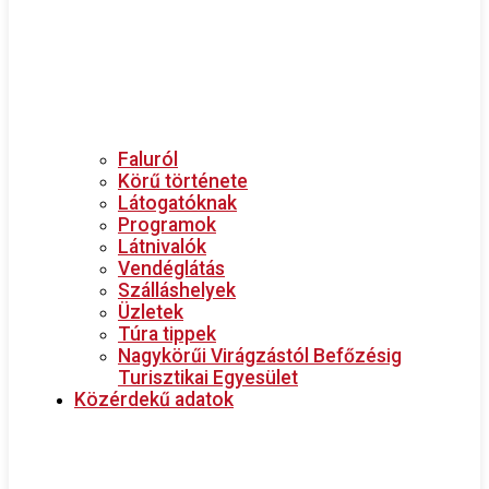
Faluról
Körű története
Látogatóknak
Programok
Látnivalók
Vendéglátás
Szálláshelyek
Üzletek
Túra tippek
Nagykörűi Virágzástól Befőzésig
Turisztikai Egyesület
Közérdekű adatok