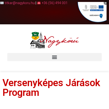
×
titkar@nagykoru.hu
|
+36 (56) 494 001
Versenyképes Járások
Program