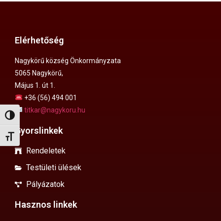
Elérhetőség
Nagykörű község Önkormányzata
5065 Nagykörű,
Május 1. út 1.
+36 (56) 494 001
titkar@nagykoru.hu
Nagy kontraszt váltása
Gyorslinkek
Betűméret váltása
Rendeletek
Testületi ülések
Pályázatok
Hasznos linkek