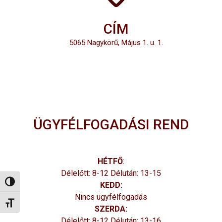
CÍM
5065 Nagykörű, Május 1. u. 1.
ÜGYFÉLFOGADÁSI REND
HÉTFŐ
:
Délelőtt: 8-12 Délután: 13-15
Nagy kontraszt váltása
KEDD:
Nincs ügyfélfogadás
Betűméret váltása
SZERDA:
Délelőtt: 8-12 Délután: 13-16