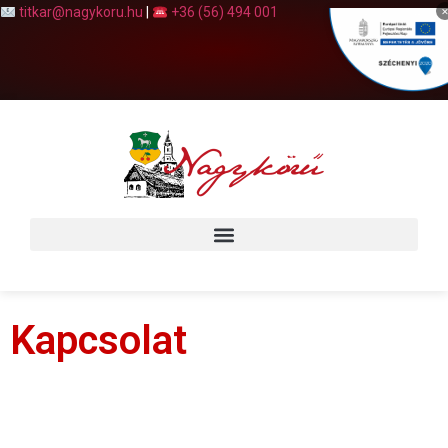
titkar@nagykoru.hu
|
+36 (56) 494 001
Kapcsolat