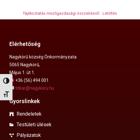
Tájékoztatás mezőgazdasági összeírásról
Letöltés
Elérhetőség
Nagykörű község Önkormányzata
5065 Nagykörű,
Május 1. út 1.
+36 (56) 494 001
Nagy kontraszt váltása
titkar@nagykoru.hu
Betűméret váltása
Gyorslinkek
Rendeletek
Testületi ülések
Pályázatok