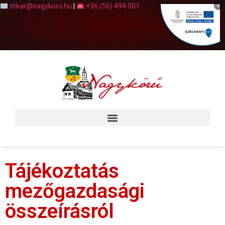
×
titkar@nagykoru.hu
|
+36 (56) 494 001
Tájékoztatás
mezőgazdasági
összeírásról